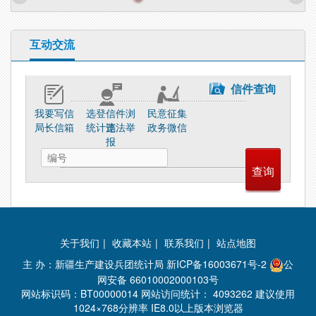
互动交流
信件查询
我要写信
选登信件浏
民意征集
局长信箱
统计违法举
览
政务微信
报
关于我们
|
收藏本站
|
联系我们
|
站点地图
主 办：新疆生产建设兵团统计局
新ICP备16003671号-2
公
网安备 66010002000103号
网站标识码：BT00000014 网站访问统计：
4093262 建议使用
1024×768分辨率 IE8.0以上版本浏览器