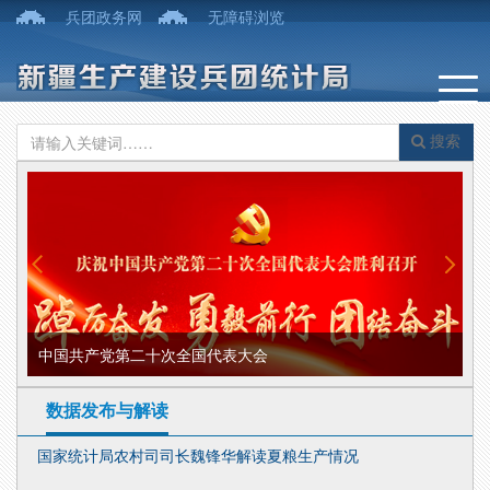
兵团政务网
无障碍浏览
搜索
中国共产党第二十次全国代表大会
部
数据发布与解读
国家统计局农村司司长魏锋华解读夏粮生产情况