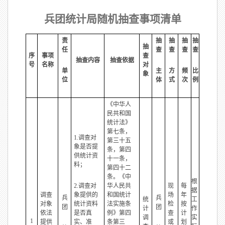
兵团统计局随机抽查事项清单
责
抽
抽
抽
抽
抽
任
查
查
查
查
序
事项
查
抽查内容
抽查依据
号
名称
对
单
主
方
频
比
象
位
体
式
次
例
《中华人
民共和国
统计法》
第七条，
1.调查对
第三十五
象是否提
条，第四
供统计资
十一条，
料；
第四十二
条。《中
根
2.调查对
华人民共
现
每
据
调查
象提供的
和国统计
场
年
兵
兵
统
工
对象
统计资料
法实施条
检
按
团
团
计
作
依法
是否真
例》第四
查
计
调
实
1
提供
实、准
条第三
或
划