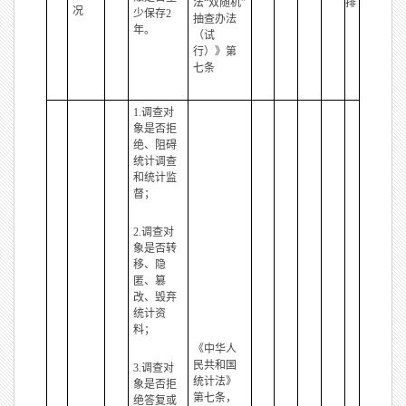
法“双随机”
排
况
少保存2
抽查办法
年。
（试
行）》第
七条
1.调查对
象是否拒
绝、阻碍
统计调查
和统计监
督；
2.调查对
象是否转
移、隐
匿、篡
改、毁弃
统计资
料；
《中华人
民共和国
3.调查对
统计法》
象是否拒
第七条，
绝答复或