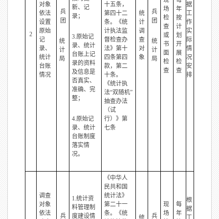
现
每
对象
十五条，
据
新、记
场
年
兵
兵
依法
第四十二
统
工
录；
检
按
团
团
设置
条。《统
计
作
查
计
原始
计执法监
调
实
2
或
划
3.原始记
记
督检查办
查
际
统
统
书
开
录、统计
录、
法》第十
对
情
计
计
面
展
台账上记
统计
四条第四
象
况
局
局
检
检
录的资料
台账
款，第二
安
查
查
及信息是
情况
十条。
排
否真实、
《统计执
准确、完
法“双随机”
整；
抽查办法
（试
4.原始记
行）》第
录、统计
七条
台账制度
落实情
况。
《中华人
民共和国
调查
统计法》
1.统计资
根
对象
第二十一
现
每
料管理制
据
依法
条。《统
场
年
兵
度建设情
兵
统
工