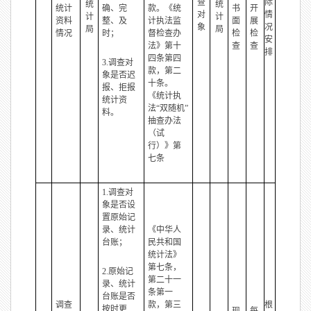
查
际
统
统
统计
确、完
款。《统
书
开
对
情
计
计
资料
整、及
计执法监
面
展
象
况
局
局
情况
时；
督检查办
检
检
安
法》第十
查
查
排
四条第四
3.调查对
款，第二
象是否迟
十条。
报、拒报
《统计执
统计资
法“双随机”
料。
抽查办法
（试
行）》第
七条
1.调查对
象是否设
置原始记
录、统计
《中华人
台账；
民共和国
统计法》
第七条，
2.原始记
第二十一
录、统计
条第一
台账是否
调查
款，第三
根
按时更