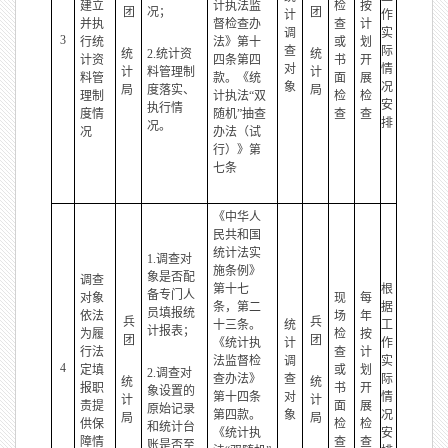
建立
计执法监
检
按
团
况；
团
计
作
并执
督检查办
查
计
调
实
3
行统
法》第十
或
划
查
际
统
2.统计资
统
计资
四条第四
书
开
对
情
计
料管理制
计
料管
款。《统
面
展
象
况
局
度落实、
局
理制
计执法“双
检
检
安
执行情
度情
随机”抽查
查
查
排
况。
况
办法（试
行）》第
七条
《中华人
民共和国
统计法实
1.调查对
施条例》
象是否配
调查
第十七
根
备专门人
对象
现
每
条，第二
据
员填报统
依法
场
年
兵
兵
十三条。
统
工
计报表；
为履
检
按
团
团
《统计执
计
作
行法
查
计
法监督检
调
实
4
定填
或
划
2.调查对
查办法》
查
际
统
统
报职
书
开
象设置的
第十四条
对
情
计
计
责提
面
展
原始记录
第四款。
象
况
局
局
供保
检
检
和统计台
《统计执
安
障情
查
查
账是否至