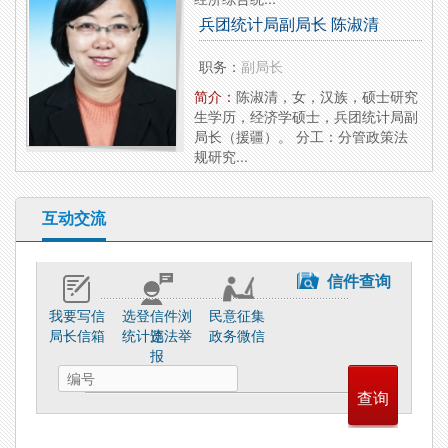
兵团统计局副局长 陈淑清
职务：
副局长
简介：
陈淑清，女，汉族，硕士研究
生学历，经济学硕士，兵团统计局副
局长（援疆）。 分工：分管政策法
规研究...
互动交流
信件查询
我要写信
选登信件浏
民意征集
局长信箱
统计违法举
览
政务微信
报