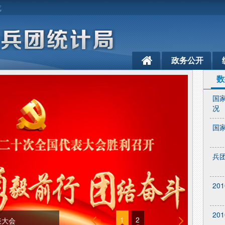
览
政务公开
数
国
况
国
兵
20
20
1
2
表大会