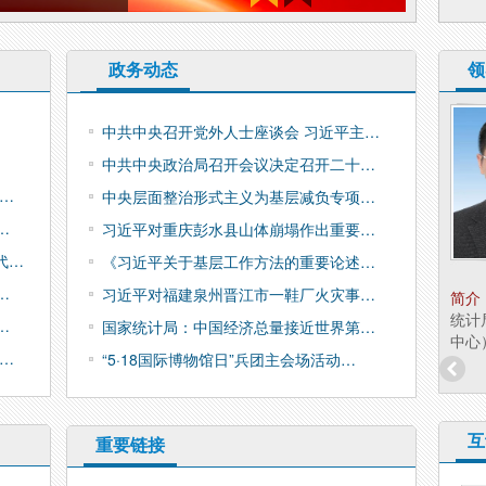
政务动态
领
兵团统计局副局长 陈
中共中央召开党外人士座谈会 习近平主…
淑清
中共中央政治局召开会议决定召开二十…
职务：
副局长
考…
中央层面整治形式主义为基层减负专项…
…
习近平对重庆彭水县山体崩塌作出重要…
代…
《习近平关于基层工作方法的重要论述…
…
习近平对福建泉州晋江市一鞋厂火灾事…
简介：
陈淑清，女，汉族，硕士研究生学历，经
简介
济学硕士，兵团统计局副局长（援疆）。 分工：
统计
…
国家统计局：中国经济总量接近世界第…
分管政策法规研究...
中心
…
“5·18国际博物馆日”兵团主会场活动…
互
重要链接