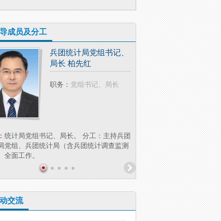
导成员及分工
兵团统计局党组书记、
兵团统
局长 柏先红
副局长
职务：
党组书记、局长
职务：
：
统计局党组书记、局长。 分工：主持兵团
简介：
李 萍，女，汉族，大
局党组、兵团统计局（含兵团统计调查监测
兵团统计局党组成员、副局长
）全面工作。
业统计处（社会科技...
动交流