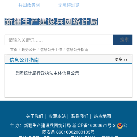
兵团政务网
无障碍浏览
搜索
首页
/
政务公开
/
信息公开工作
/
信息公开指南
信息公开指南
更多 >>
兵团统计局行政执法主体信息公示
关于我们
|
收藏本站
|
联系我们
|
站点地图
主 办：新疆生产建设兵团统计局
新ICP备16003671号-2
公
网安备 66010002000103号