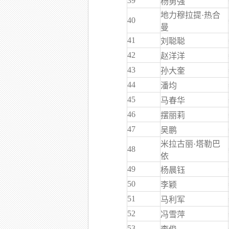
39
杨勇强
地力穆拉提·热合
40
曼
41
刘聪聪
42
赵洋洋
43
孙大奎
44
潘均
45
马春华
46
摆丽莉
47
吴鹏
米拉古丽·塔勒巴
48
依
49
杨晨钰
50
李颖
51
马利军
52
冯雪萍
53