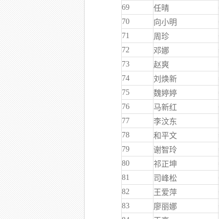
69
任晴
70
向小明
71
周珍
72
邓娜
73
赵爽
74
刘焕新
75
魏婷婷
76
马新红
77
李汶东
78
和平文
79
谢智玲
80
祁正坤
81
司峰松
82
王爱萍
83
廖丽娜