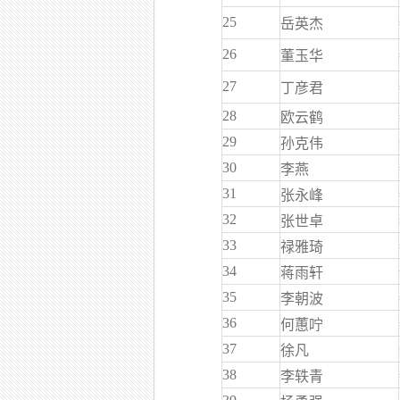
25
岳英杰
26
董玉华
27
丁彦君
28
欧云鹤
29
孙克伟
30
李燕
31
张永峰
32
张世卓
33
禄雅琦
34
蒋雨轩
35
李朝波
36
何蕙咛
37
徐凡
38
李轶青