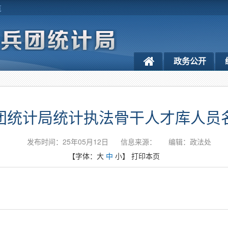
览
政务公开
团统计局统计执法骨干人才库人员
发布时间：25年05月12日
信息来源：
编辑：政法处
【字体：
大
中
小
】
打印本页