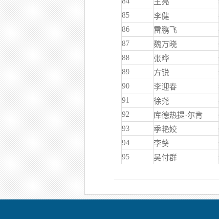
84
王亮
85
李健
86
雷鹏飞
87
魏万晓
88
张晔
89
方锐
90
李迎春
91
徐尧
92
库德热提·尔肯
93
季艳姣
94
李葵
95
吴付群