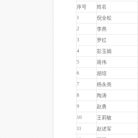
序号
姓名
1
倪全松
2
李燕
3
罗红
4
彭玉娟
5
蒋伟
6
胡培
7
杨永亮
8
陶涛
9
赵勇
10
王莉敏
11
赵述军