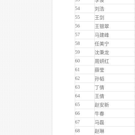
李俊
54
刘浩
55
王剑
56
王银翠
57
马建峰
58
任美宁
59
沈秉龙
60
周妍红
61
薛莹
62
孙韬
63
丁倩
64
王倩
65
赵安新
66
牛春
67
马磊
68
赵琳