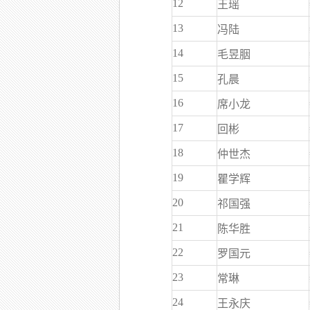
12
王瑶
13
冯陆
14
毛昱胭
15
孔晨
16
席小龙
17
回彬
18
仲世杰
19
瞿学辉
20
祁国强
21
陈华胜
22
罗国元
23
常琳
24
王永庆