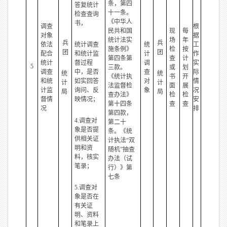
条，第四
答复统计
十一条。
检查查询
《中华人
书，
调查
根
民共和国
现
每
对象
据
统计法实
场
年
兵
兵
依法
统计调查
统
工
施条例》
检
按
团
团
配合
和统计监
计
作
第四条第
查
计
统计
督过程
调
实
5
三款。
或
划
调查
中，是否
查
际
统
统
《统计执
书
开
和统
如实回答
对
情
计
计
法监督检
面
展
计监
询问、反
象
况
局
局
查办法》
检
检
督情
映情况；
安
第十四条
查
查
况
排
第四款，
4.调查对
第二十
象是否提
条。《统
供相关证
计执法“双
明和资
随机”抽查
料，核实
办法（试
笔录；
行）》第
七条
5.调查对
象是否在
有关证
明、资料
和笔录上