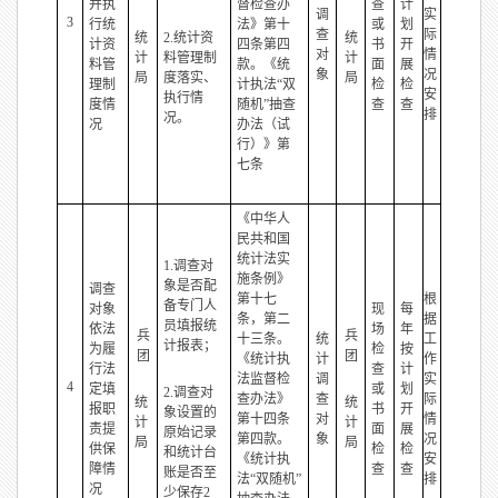
并执
督检查办
查
计
调
实
3
行统
法》第十
或
划
查
际
统
2.统计资
统
计资
四条第四
书
开
对
情
计
料管理制
计
料管
款。《统
面
展
象
况
局
度落实、
局
理制
计执法“双
检
检
安
执行情
度情
随机”抽查
查
查
排
况。
况
办法（试
行）》第
七条
《中华人
民共和国
统计法实
1.调查对
施条例》
象是否配
调查
第十七
根
备专门人
对象
现
每
条，第二
据
员填报统
依法
场
年
兵
兵
十三条。
统
工
计报表；
为履
检
按
团
团
《统计执
计
作
行法
查
计
法监督检
调
实
4
定填
或
划
2.调查对
查办法》
查
际
统
统
报职
书
开
象设置的
第十四条
对
情
计
计
责提
面
展
原始记录
第四款。
象
况
局
局
供保
检
检
和统计台
《统计执
安
障情
查
查
账是否至
法“双随机”
排
况
少保存2