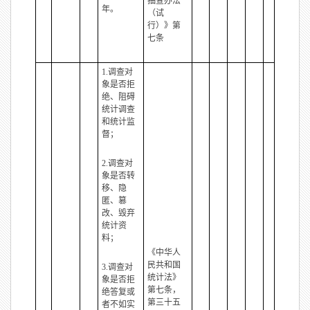
抽查办法
年。
（试
行）》第
七条
1.调查对
象是否拒
绝、阻碍
统计调查
和统计监
督；
2.调查对
象是否转
移、隐
匿、篡
改、毁弃
统计资
料；
《中华人
民共和国
3.调查对
统计法》
象是否拒
第七条，
绝答复或
第三十五
者不如实