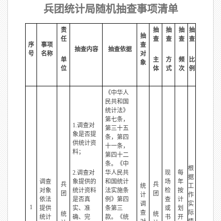
兵团统计局随机抽查事项清单
责
抽
抽
抽
抽
抽
任
查
查
查
查
序
事项
查
抽查内容
抽查依据
号
名称
对
单
主
方
频
比
象
位
体
式
次
例
《中华人
民共和国
统计法》
第七条，
1.调查对
第三十五
象是否提
条，第四
供统计资
十一条，
料；
第四十二
条。《中
根
2.调查对
华人民共
现
每
据
调查
象提供的
和国统计
场
年
兵
兵
统
工
对象
统计资料
法实施条
检
按
团
团
计
作
依法
是否真
例》第四
查
计
调
实
1
提供
实、准
条第三
或
划
查
际
统
统
统计
确、完
款。《统
书
开