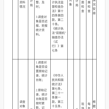
对
情
计
计
资料
整、及
计执法监
面
展
象
况
局
局
情况
时；
督检查办
检
检
安
法》第十
查
查
排
四条第四
3.调查对
款，第二
象是否迟
十条。
报、拒报
《统计执
统计资
法“双随机”
料。
抽查办法
（试
行）》第
七条
1.调查对
象是否设
置原始记
录、统计
《中华人
台账；
民共和国
统计法》
第七条，
2.原始记
第二十一
录、统计
条第一
台账是否
调查
款，第三
根
按时更
现
每
对象
十五条，
据
新、记
场
年