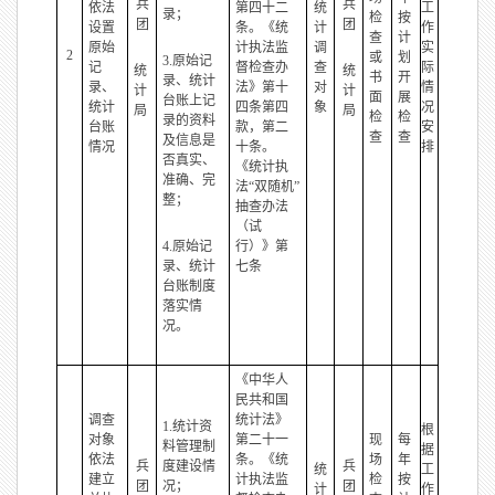
兵
兵
依法
第四十二
统
工
录；
检
按
团
团
设置
条。《统
计
作
查
计
原始
计执法监
调
实
2
或
划
3.原始记
记
督检查办
查
际
统
统
书
开
录、统计
录、
法》第十
对
情
计
计
面
展
台账上记
统计
四条第四
象
况
局
局
检
检
录的资料
台账
款，第二
安
查
查
及信息是
情况
十条。
排
否真实、
《统计执
准确、完
法“双随机”
整；
抽查办法
（试
4.原始记
行）》第
录、统计
七条
台账制度
落实情
况。
《中华人
民共和国
调查
统计法》
1.统计资
根
对象
第二十一
现
每
料管理制
据
依法
条。《统
场
年
兵
度建设情
兵
统
工
建立
计执法监
检
按
团
况；
团
计
作