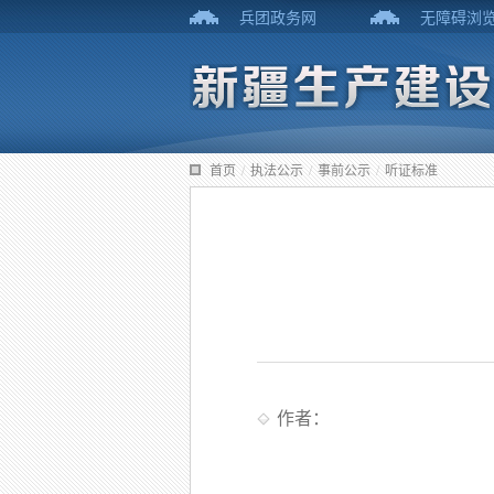
兵团政务网
无障碍浏
首页
/
执法公示
/
事前公示
/
听证标准
作者：