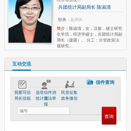
兵团统计局副局长 陈淑清
职务：
副局长
简介：
陈淑清，女，汉族，硕士研究
生学历，经济学硕士，兵团统计局副
局长（援疆）。 分工：分管政策法
规研究...
互动交流
信件查询
我要写信
选登信件浏
民意征集
局长信箱
统计违法举
览
政务微信
报