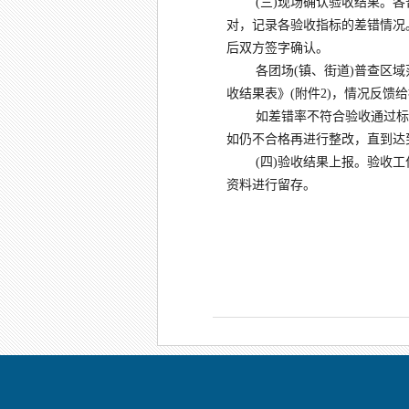
(三)现场确认验收结果。
对，记录各验收指标的差错情况
后双方签字确认。
各团场
(镇、街道)普查区
收结果表》(附件2)，情况反
如差错率不符合验收通过标
如仍不合格再进行整改，直到达
(四)验收结果上报。验收
资料进行留存。
兵团第七次
2020