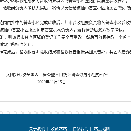
各普查小区验收组成员将验收结果填入《普查小区登记阶段质量验收表》
。验收组负责人确认无误后，将情况反馈给被抽中普查小区所属团(镇、街
域范围内抽中的普查小区完成验收后，师市验收组要负责将各普查小区验
馈给被抽中普查小区所属师市普查机构负责人，解释清楚后双方签字确认。
准，则该师市普查区域的登记工作要全面整改，然后再随机抽取一个普查
到规定的标准为止。
工作完成后，验收组要将验收结果和验收报告报送兵团人普办，兵团人普
全国人口普查暨
人口统计调查领导小组办公室
年11月15日
关于我们
|
收藏本站
|
联系我们
|
站点地图