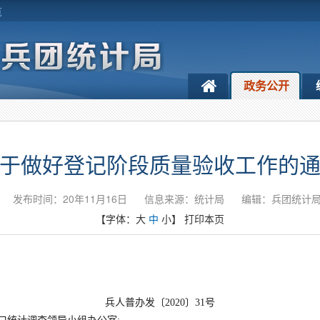
览
政务公开
于做好登记阶段质量验收工作的
发布时间：20年11月16日
信息来源：统计局
编辑：兵团统计
【字体：
大
中
小
】
打印本页
兵人普办发〔
2020〕31号