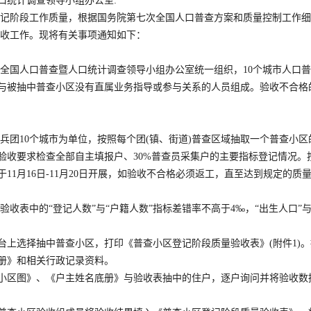
口统计调查领导小组办公室
:
记阶段工作质量，根据国务院第七次全国人口普查方案和质量控制工作细
验收工作。现将有关事项通知如下：
全国人口普查暨人口统计调查领导小组办公室统一组织，
10个城市人口
与被抽中普查小区没有直属业务指导或参与关系的人员组成。验收不合格
办以兵团10个城市为单位，按照每个团(镇、街道)普查区域抽取一个普查小
验收要求检查全部自主填报户、30%普查员采集户的主要指标登记情况。
11月16日-11月20日开展，如验收不合格必须返工，直至达到规定的
验收表中的
“登记人数”与“户籍人数”指标差错率不高于4‰，“出生人口”
平台上选择抽中普查小区，打印《普查小区登记阶段质量验收表》(附件1)
册》和相关行政记录资料。
查小区图》、《户主姓名底册》与验收表抽中的住户，逐户询问并将验收