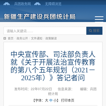
兵团政务网
无障碍浏览
搜索
首页
/
政务公开
/
文件通知
/
政策解读
中央宣传部、司法部负责人
就《关于开展法治宣传教育
的第八个五年规划（2021－
2025年）》答记者问
发布时间：22年07月22日
信息来源：
编辑：兵团
统计局
【字体：
大
中
小
】
打印本页