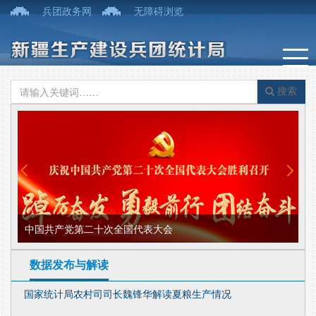
兵团政务网
无障碍浏览
搜索
中国共产党第二十次全国代表大会
部
数据发布与解读
国家统计局农村司司长魏锋华解读夏粮生产情况