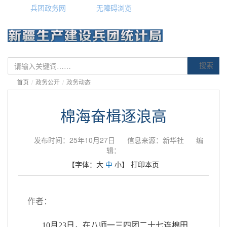
兵团政务网
无障碍浏览
搜索
首页
/
政务公开
/
政务动态
棉海奋楫逐浪高
发布时间：25年10月27日
信息来源：新华社
编
辑：
【字体：
大
中
小
】
打印本页
作者：
10月23日，在八师一三四团二十七连棉田