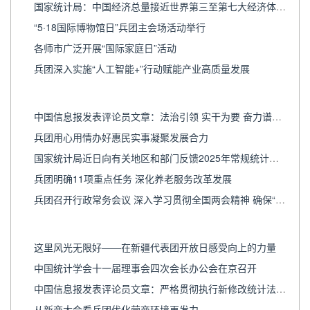
国家统计局：中国经济总量接近世界第三至第七大经济体之和
“5·18国际博物馆日”兵团主会场活动举行
各师市广泛开展“国际家庭日”活动
兵团深入实施“人工智能+”行动赋能产业高质量发展
中国信息报发表评论员文章：法治引领 实干为要 奋力谱写新时代新征程农业普查新篇章
兵团用心用情办好惠民实事凝聚发展合力
国家统计局近日向有关地区和部门反馈2025年常规统计督察意见
兵团明确11项重点任务 深化养老服务改革发展
兵团召开行政常务会议 深入学习贯彻全国两会精神 确保“十五五”开好局起好步
这里风光无限好——在新疆代表团开放日感受向上的力量
中国统计学会十一届理事会四次会长办公会在京召开
中国信息报发表评论员文章：严格贯彻执行新修改统计法 全面推进统计工作法治化
从新商大会看兵团优化营商环境再发力