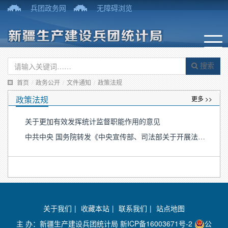
兵团政务网
无障碍浏览
搜索
首页
/
政务公开
/
文件通知
/
政策法规
政策法规
更多 >>
关于更加有效发挥统计监督职能作用的意见
中共中央 国务院转发《中央宣传部、司法部关于开展法治宣传教育的第八个五年规划（2021－2025年）》
关于我们
|
收藏本站
|
联系我们
|
站点地图
主 办：新疆生产建设兵团统计局
新ICP备16003671号-2
公