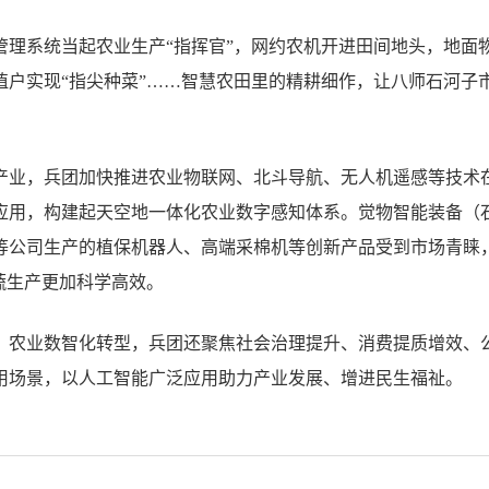
管理系统当起农业生产“指挥官”，网约农机开进田间地头，地面
植户实现“指尖种菜”……智慧农田里的精耕细作，让八师石河子
产业，兵团加快推进农业物联网、北斗导航、无人机遥感等技术
应用，构建起天空地一体化农业数字感知体系。觉物智能装备（
等公司生产的植保机器人、高端采棉机等创新产品受到市场青睐
蔬生产更加科学高效。
、农业数智化转型，兵团还聚焦社会治理提升、消费提质增效、
用场景，以人工智能广泛应用助力产业发展、增进民生福祉。