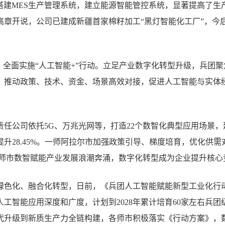
搭建MES生产管理系统，建立能源智能管控系统，显著提高了生
高章开说，公司已建成新疆首家棉籽加工“黑灯智能化工厂”，今
，全面实施“人工智能+”行动。立足产业数字化转型升级，兵团聚
，推动政策、技术、资金、场景高效对接，促进人工智能与实体
责任公司依托5G、万兆光网等，打造22个数智化典型应用场景
升28.45%。一师阿拉尔市加强政策引导、梯度培育，优化供需
各师市数智赋能产业发展浪潮奔涌，数字化转型成为企业提升核心
色化、融合化转型，日前，《兵团人工智能赋能新型工业化行动方案
工智能应用深度和广度，计划到2028年累计培育60家左右兵团
代升级到新质生产力全链构建，各师市积极落实《行动方案》，