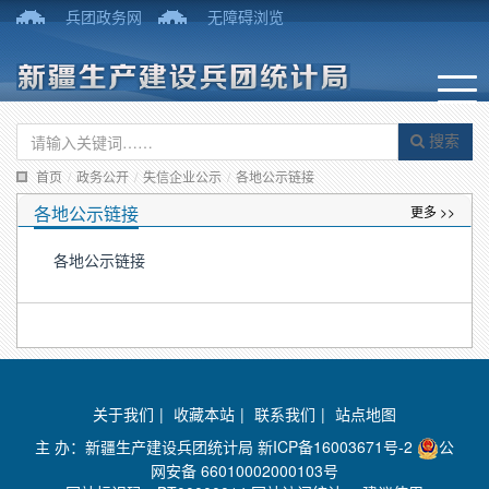
兵团政务网
无障碍浏览
搜索
首页
/
政务公开
/
失信企业公示
/
各地公示链接
各地公示链接
更多 >>
各地公示链接
关于我们
|
收藏本站
|
联系我们
|
站点地图
主 办：新疆生产建设兵团统计局
新ICP备16003671号-2
公
网安备 66010002000103号