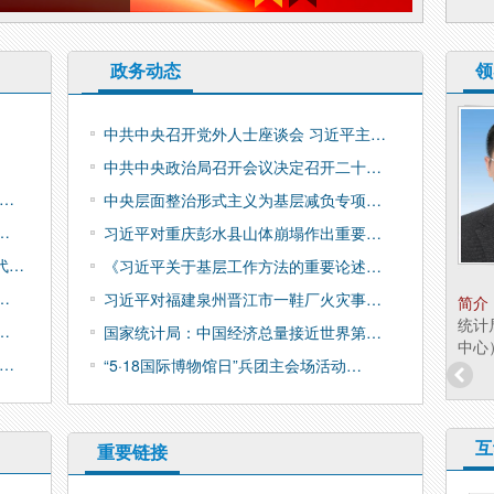
政务动态
领
兵团统计局副局长 陈
中共中央召开党外人士座谈会 习近平主…
淑清
中共中央政治局召开会议决定召开二十…
职务：
副局长
考…
中央层面整治形式主义为基层减负专项…
…
习近平对重庆彭水县山体崩塌作出重要…
代…
《习近平关于基层工作方法的重要论述…
…
习近平对福建泉州晋江市一鞋厂火灾事…
简介：
陈淑清，女，汉族，硕士研究生学历，经
简介
济学硕士，兵团统计局副局长（援疆）。 分工：
统计
…
国家统计局：中国经济总量接近世界第…
分管政策法规研究...
中心
…
“5·18国际博物馆日”兵团主会场活动…
互
重要链接