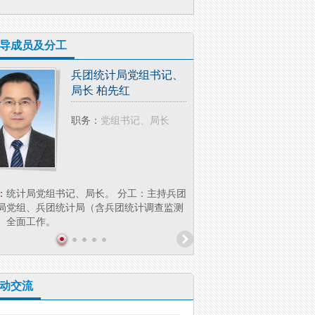
导成员及分工
兵团统计局党组书记、
兵团统
局长 柏先红
副局长
职务：
党组书记、局长
职务：
：
统计局党组书记、局长。 分工：主持兵团
简介：
李 萍，女，汉族，大
局党组、兵团统计局（含兵团统计调查监测
兵团统计局党组成员、副局长
）全面工作。
业统计处（社会科技...
动交流