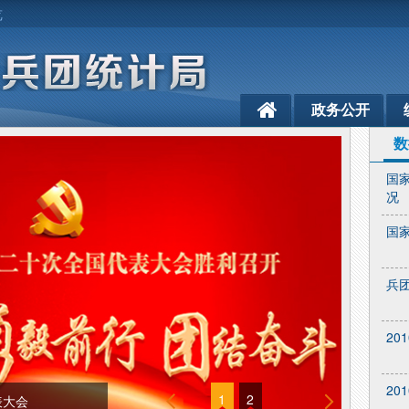
览
政务公开
数
国
况
国
兵
20
20
1
2
表大会