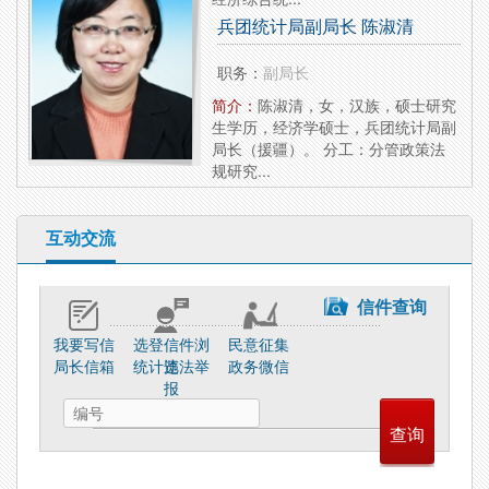
兵团统计局副局长 陈淑清
职务：
副局长
简介：
陈淑清，女，汉族，硕士研究
生学历，经济学硕士，兵团统计局副
局长（援疆）。 分工：分管政策法
规研究...
互动交流
信件查询
我要写信
选登信件浏
民意征集
局长信箱
统计违法举
览
政务微信
报