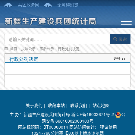
兵团政务网
无障碍浏览
搜索
首页
/
执法公示
/
事后公示
/
行政处罚决定
行政处罚决定
更多 >>
关于我们
|
收藏本站
|
联系我们
|
站点地图
主 办：新疆生产建设兵团统计局
新ICP备16003671号-2
公
网安备 66010002000103号
网站标识码：BT00000014 网站访问统计：
建议使用
1024×768分辨率 IE8.0以上版本浏览器