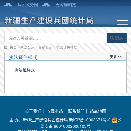
兵团政务网
无障碍浏览
搜索
首页
/
执法公示
/
事前公示
/
执法证件样式
执法证件样式
更多 >>
执法证样式
关于我们
|
收藏本站
|
联系我们
|
站点地图
主 办：新疆生产建设兵团统计局
新ICP备16003671号-2
公
网安备 66010002000103号