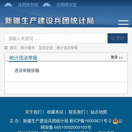
兵团政务网
无障碍浏览
搜索
首页
/
统计服务
/
互动交流
/
统计违法举报
统计违法举报
更多 >>
违法举报信箱
关于我们
|
收藏本站
|
联系我们
|
站点地图
主 办：新疆生产建设兵团统计局
新ICP备16003671号-2
公
网安备 66010002000103号