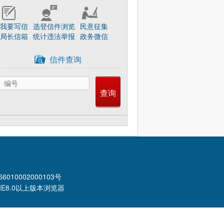
我要写信
选登信件浏览
民意征集
局长信箱
统计违法举报
政务微信
信件查询
6010002000103号
 IE8.0以上版本浏览器