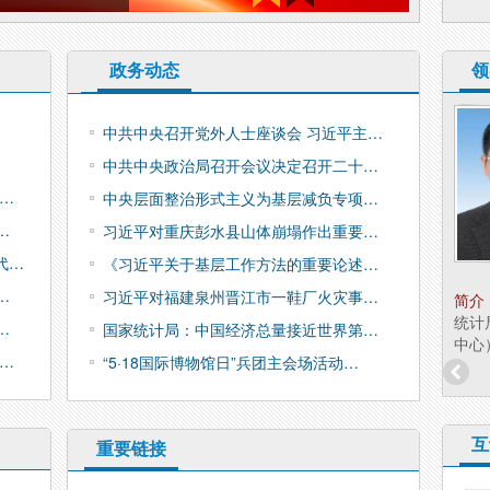
政务动态
领
兵团统计局副局长 陈
中共中央召开党外人士座谈会 习近平主…
淑清
中共中央政治局召开会议决定召开二十…
职务：
副局长
考…
中央层面整治形式主义为基层减负专项…
…
习近平对重庆彭水县山体崩塌作出重要…
代…
《习近平关于基层工作方法的重要论述…
…
习近平对福建泉州晋江市一鞋厂火灾事…
简介：
陈淑清，女，汉族，硕士研究生学历，经
简介
济学硕士，兵团统计局副局长（援疆）。 分工：
统计
…
国家统计局：中国经济总量接近世界第…
分管政策法规研究...
中心
…
“5·18国际博物馆日”兵团主会场活动…
互
重要链接