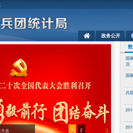
览
政务公开
数
国
况
国
兵
20
20
1
2
表大会