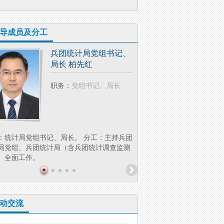
导成员及分工
兵团统计局党组书记、
兵团统
局长 柏先红
副局长
职务：
党组书记、局长
职务：
：
统计局党组书记、局长。 分工：主持兵团
简介：
李 萍，女，汉族，大
局党组、兵团统计局（含兵团统计调查监测
兵团统计局党组成员、副局长
）全面工作。
业统计处（社会科技...
动交流