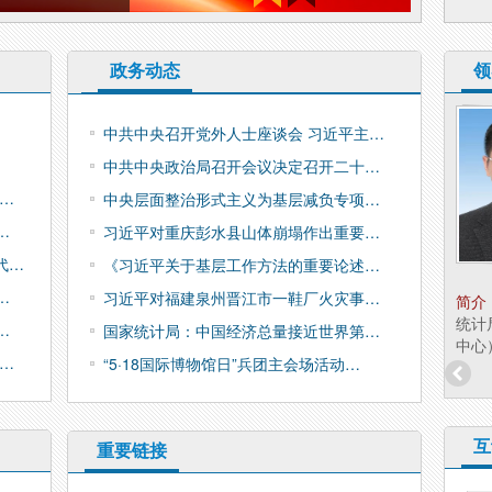
政务动态
领
兵团统计局副局长 陈
中共中央召开党外人士座谈会 习近平主…
淑清
中共中央政治局召开会议决定召开二十…
职务：
副局长
考…
中央层面整治形式主义为基层减负专项…
…
习近平对重庆彭水县山体崩塌作出重要…
代…
《习近平关于基层工作方法的重要论述…
…
习近平对福建泉州晋江市一鞋厂火灾事…
简介：
陈淑清，女，汉族，硕士研究生学历，经
简介
济学硕士，兵团统计局副局长（援疆）。 分工：
统计
…
国家统计局：中国经济总量接近世界第…
分管政策法规研究...
中心
…
“5·18国际博物馆日”兵团主会场活动…
互
重要链接