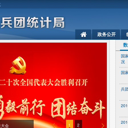
览
政务公开
数
国
况
国
兵
20
20
1
2
表大会