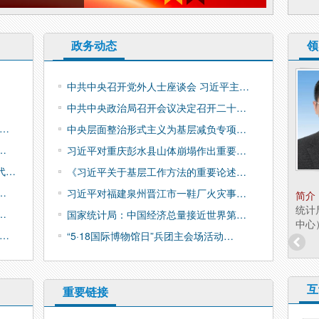
政务动态
领
兵团统计局副局长 陈
中共中央召开党外人士座谈会 习近平主…
淑清
中共中央政治局召开会议决定召开二十…
职务：
副局长
考…
中央层面整治形式主义为基层减负专项…
…
习近平对重庆彭水县山体崩塌作出重要…
代…
《习近平关于基层工作方法的重要论述…
…
习近平对福建泉州晋江市一鞋厂火灾事…
简介：
陈淑清，女，汉族，硕士研究生学历，经
简介
济学硕士，兵团统计局副局长（援疆）。 分工：
统计
…
国家统计局：中国经济总量接近世界第…
分管政策法规研究...
中心
…
“5·18国际博物馆日”兵团主会场活动…
互
重要链接