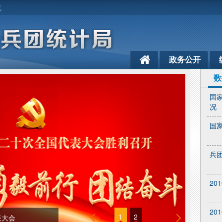
览
政务公开
数
国
况
国
兵
20
20
1
2
表大会