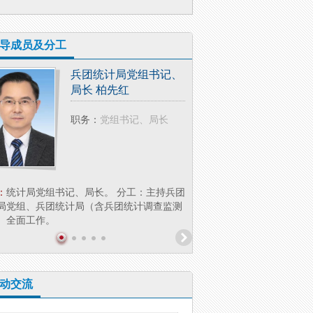
导成员及分工
兵团统计局党组书记、
兵团统
局长 柏先红
副局长
职务：
党组书记、局长
职务：
：
统计局党组书记、局长。 分工：主持兵团
简介：
李 萍，女，汉族，大
局党组、兵团统计局（含兵团统计调查监测
兵团统计局党组成员、副局长
）全面工作。
业统计处（社会科技...
动交流