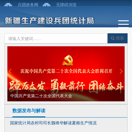
兵团政务网
无障碍浏览
搜索
中国共产党第二十次全国代表大会
部
数据发布与解读
国家统计局农村司司长魏锋华解读夏粮生产情况