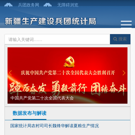
兵团政务网
无障碍浏览
搜索
中国共产党第二十次全国代表大会
部
数据发布与解读
国家统计局农村司司长魏锋华解读夏粮生产情况